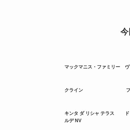
今
マックマニス・ファミリー ヴ
クライン ファーム
キンタ ダ リシャ テラス 
ルデ NV