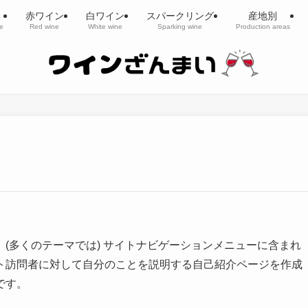
赤ワイン
白ワイン
スパークリング
産地別
e
Red wine
White wine
Sparking wine
Production areas
(多くのテーマでは) サイトナビゲーションメニューに含まれ
ト訪問者に対して自分のことを説明する自己紹介ページを作成
です。